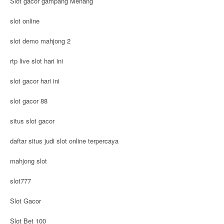
Slot gacor gampang Menang
slot online
slot demo mahjong 2
rtp live slot hari ini
slot gacor hari ini
slot gacor 88
situs slot gacor
daftar situs judi slot online terpercaya
mahjong slot
slot777
Slot Gacor
Slot Bet 100