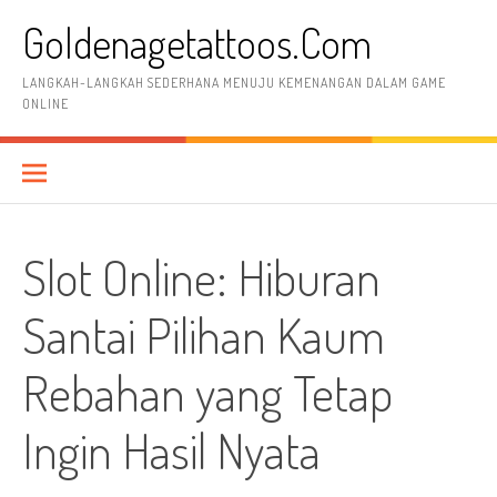
Lompat
Goldenagetattoos.Com
ke
konten
LANGKAH-LANGKAH SEDERHANA MENUJU KEMENANGAN DALAM GAME
ONLINE
Slot Online: Hiburan
Santai Pilihan Kaum
Rebahan yang Tetap
Ingin Hasil Nyata