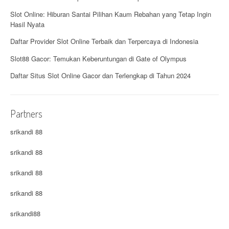
s
Slot Online: Hiburan Santai Pilihan Kaum Rebahan yang Tetap Ingin
Hasil Nyata
Daftar Provider Slot Online Terbaik dan Terpercaya di Indonesia
Slot88 Gacor: Temukan Keberuntungan di Gate of Olympus
Daftar Situs Slot Online Gacor dan Terlengkap di Tahun 2024
Partners
srikandi 88
srikandi 88
srikandi 88
srikandi 88
srikandi88