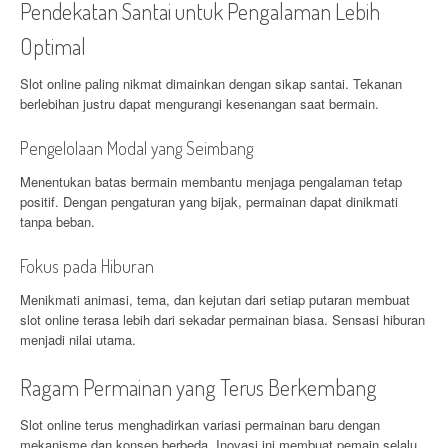
Pendekatan Santai untuk Pengalaman Lebih
Optimal
Slot online paling nikmat dimainkan dengan sikap santai. Tekanan
berlebihan justru dapat mengurangi kesenangan saat bermain.
Pengelolaan Modal yang Seimbang
Menentukan batas bermain membantu menjaga pengalaman tetap
positif. Dengan pengaturan yang bijak, permainan dapat dinikmati
tanpa beban.
Fokus pada Hiburan
Menikmati animasi, tema, dan kejutan dari setiap putaran membuat
slot online terasa lebih dari sekadar permainan biasa. Sensasi hiburan
menjadi nilai utama.
Ragam Permainan yang Terus Berkembang
Slot online terus menghadirkan variasi permainan baru dengan
mekanisme dan konsep berbeda. Inovasi ini membuat pemain selalu