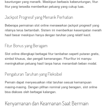
keuntungan yang menarik. Meskipun berbasis keberuntungan, fitur-
fitur yang tersedia memberikan peluang yang cukup luas.
Jackpot Progresif yang Menarik Perhatian
Beberapa permainan slot online menawarkan jackpot progresif yang
nilainya terus bertambah. Sistem ini memberikan kesempatan meraih
hasil besar meskipun hanya dengan taruhan yang relatif kecil.
Fitur Bonus yang Beragam
Slot online dilengkapi berbagai fitur tambahan seperti putaran gratis,
simbol khusus, dan pengali kemenangan. Fitur-fitur ini mampu
meningkatkan peluang hasil tanpa harus menambah beban modal.
Pengaturan Taruhan yang Fleksibel
Pemain dapat menyesuaikan nilai taruhan sesuai kemampuan
masing-masing. Dengan pilihan nominal yang beragam, slot online
bisa diakses oleh berbagai kalangan.
Kenyamanan dan Keamanan Saat Bermain